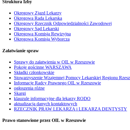
Struktura Izby
Okręgowy Zjazd Lekarzy
Okręgowa Rada Lekarska
Okręgowy Rzecznik Odpowiedzialności Zawodowej
Okręgowy Sąd Lekarski
Okręgowa Komisja Rewizyjna
Okręgowa Komisja Wyborcza
Załatwianie spraw
Sprawy do załatwienia w OIL w Rzeszowie
Pokoje gościnne WARSZAWA
Składki członkowskie
Stowarzyszenie Wzajemnej Pomocy Lekarskiej Regionu Rzes
Informacje Radcy Prawnego OIL w Rzeszowie
ogłoszenia różne
Skargi
klauzule informacyjne dla lekarzy RODO
aktualizacja danych kontaktowych
RZECZNIK PRAW LEKARZA i LEKARZA DENTYSTY
Prawo stanowione przez OIL w Rzeszowie