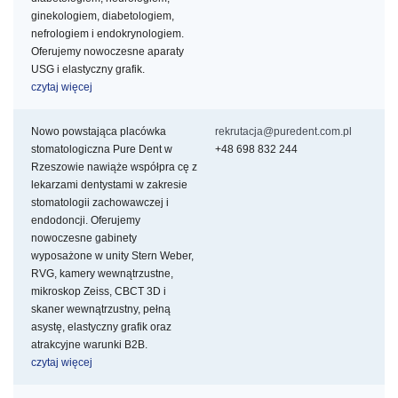
ginekologiem, diabetologiem,
nefrologiem i endokrynologiem.
Oferujemy nowoczesne aparaty
USG i elastyczny grafik.
czytaj więcej
Nowo powstająca placówka
rekrutacja@puredent.com.pl
stomatologiczna Pure Dent w
+48 698 832 244
Rzeszowie nawiąże współpra
cę z
lekarzami dentystami w zakresie
stomatologii zachowawczej i
endodoncji. Oferujemy
nowoczesne gabinety
wyposażone w unity Stern Weber,
RVG, kamery wewnątrzustne,
mikroskop Zeiss, CBCT 3D i
skaner wewnątrzustny, pełną
asystę, elastyczny grafik oraz
atrakcyjne warunki B2B.
czytaj więcej