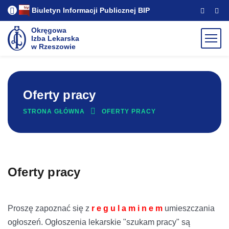
Biuletyn Informacji Publicznej
BIP
Okręgowa
Izba Lekarska
w Rzeszowie
Oferty pracy
STRONA GŁÓWNA
OFERTY PRACY
Oferty pracy
Proszę zapoznać się z
r e g u l a m i n e m
umieszczania
ogłoszeń. Ogłoszenia lekarskie "szukam pracy" są