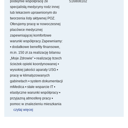
podejmie współpracę ze
516808102
specjalistą medycyny rodz
innej
lub lekarzem uprawnionym do
tworzenia listy aktywnej POZ.
Oferujemy pracę w nowoczesnej
placówce medycznej
zapewniającej komfortowe
warunki współpracy Zapewniamy:
• dodatkowe benefity finansowe,
m.in. 150 zł za realizację bilansu
„Moje Zdrowie” • realizację trzech
ścieżek opieki koordynowanej •
wysokiej jakości aparaty USG •
pracę w klimatyzowanych
gabinetach • system dokumentacji
mMedica • stałe wsparcie IT •
elastyczne warunki współpracy •
przyjazną atmosferę pracy •
pomoc w znalezieniu mieszkania
czytaj więcej