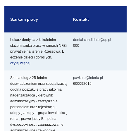
Szukam pracy
Kontakt
Lekarz dentysta z kilkuletnim
dental.candidate@op.pl
stażem szuka pracy w ramach NFZ i
000
prywatnie na terenie Rzeszowa. L
eczenie dzieci i dorosłych.
czytaj więcej
Stomatolog z 25-letnim
pavka.p@interia.pl
doświadczeniem oraz specjalizacją
600092015
ogólną poszukuje pracy jako ma
nager zarządca , kierownik
administracyjny - zarządzanie
personelem oraz rejestracją -
urlopy , zakupy – grupa inwalidzka ,
renta , prawo jazdy B – pełna
dyspozycyjność , zaangażowanie
administracyjne i zawodowe