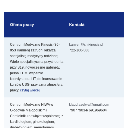
Oferta pracy
Kontakt
Centrum Medyczne Kinesis (36-
kamien@cmkinesis.pl
053 Kamień) zatrudni lekarza
722-160-588
specjalistę medycyny rodzinnej.
Wielo
specjalistyczna przychodnia
przy S19, nowoczesne gabinety,
pełna EDM, wsparcie
koordynatora i IT, dofinansowanie
kursów USG, przyjazna atmosfera
pracy.
czytaj więcej
Centrum Medyczne NIWA w
klaudiaselwa@gmail.com
Głogowie Małopolskim i
790779034/ 691969604
Chmielniku nawiąże współpracę z
kardi
ologiem, ginekologiem,
diabetologiem, neurologiem,