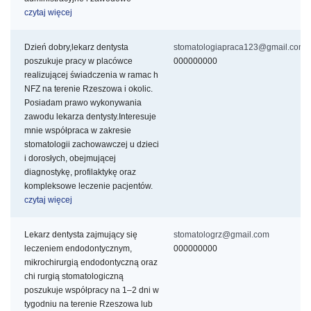
czytaj więcej
Dzień dobry,lekarz dentysta
stomatologiapraca123@gmail.com
poszukuje pracy w placówce
000000000
realizującej świadczenia w ramac
h
NFZ na terenie Rzeszowa i okolic.
Posiadam prawo wykonywania
zawodu lekarza dentysty.Interesuje
mnie współpraca w zakresie
stomatologii zachowawczej u dzieci
i dorosłych, obejmującej
diagnostykę, profilaktykę oraz
kompleksowe leczenie pacjentów.
czytaj więcej
Lekarz dentysta zajmujący się
stomatologrz@gmail.com
leczeniem endodontycznym,
000000000
mikrochirurgią endodontyczną oraz
chi
rurgią stomatologiczną
poszukuje współpracy na 1–2 dni w
tygodniu na terenie Rzeszowa lub