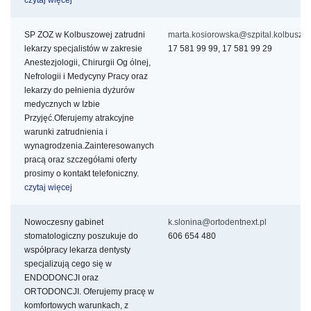
czytaj więcej
SP ZOZ w Kolbuszowej zatrudni
marta.kosiorowska@szpital.kolbuszo
lekarzy specjalistów w zakresie
17 581 99 99, 17 581 99 29
Anestezjologii, Chirurgii Og
ólnej,
Nefrologii i Medycyny Pracy oraz
lekarzy do pełnienia dyżurów
medycznych w Izbie
Przyjęć.Oferujemy atrakcyjne
warunki zatrudnienia i
wynagrodzenia.Zainteresowanych
pracą oraz szczegółami oferty
prosimy o kontakt telefoniczny.
czytaj więcej
Nowoczesny gabinet
k.slonina@ortodentnext.pl
stomatologiczny poszukuje do
606 654 480
współpracy lekarza dentysty
specjalizują
cego się w
ENDODONCJI oraz
ORTODONCJI. Oferujemy pracę w
komfortowych warunkach, z