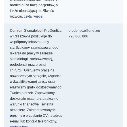
bardzo duża bazę pacjentów, a
także nieustającą możliwość
rozwoju.
czytaj więcej
Centrum Stomatologii ProDentica
prodentica@onet.eu
w Rzeszowie poszukuje do
796 866 886
współpracy lekarza denty
sty. Szukamy zaangażowanego
lekarza do pracy w zakresie
stomatologii zachowawczej,
pedodoncji oraz prostej
chirurgii. Oferujemy pracę na
nowoczesnym sprzęcie, wsparcie
wykwalifikowanej asysty oraz
elastyczny grafik dostosowany do
Twoich potrzeb. Zapewniamy
doskonałe materiały, atrakcyjne
warunki finansowe i świetną
atmosferę. Zainteresowanych
prosimy o przesłanie CV na adres
e-mail lub kontakt telefoniczny.