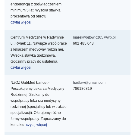
endodoncją z doświadczeniem
minimum 5 lat. Wysoka stawka
procentowa od obrotu.
czytaj więcej
Centrum Medyczne w Radymnie
marekwojtowicz65@wp.pl
ul. Rynek 11. Nawiąże współprace
602 485 043
z lekarzem medycyny rodzin
nej.
Wysoka stawka godzinowa.
Godzinny pracy do ustalenia.
czytaj więcej
NZOZ GabMed Łańcut -
hadlaw@gmail.com
Poszukujemy Lekarza Medycyny
786186819
Rodzinnej. Szukamy do
współpracy leka
rza medycyny
rodzinnej (specjalisty lub w trakcie
specjalizacji). Oferujemy różne
formy współpracy. Zapraszamy do
kontaktu.
czytaj więcej