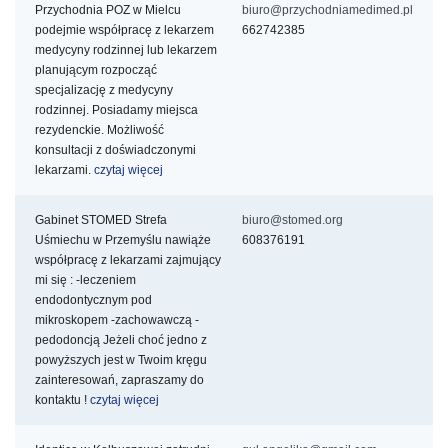
Przychodnia POZ w Mielcu
biuro@przychodniamedimed.pl
podejmie współpracę z lekarzem
662742385
medycyny rodzinnej lub lekarzem
planującym rozpocząć
specjalizację z medycyny
rodzinnej. Posiadamy miejsca
rezydenckie. Możliwość
konsultacji z doświadczonymi
lekarzami.
czytaj więcej
Gabinet STOMED Strefa
biuro@stomed.org
Uśmiechu w Przemyślu nawiąże
608376191
współpracę z lekarzami zajmujący
mi się : -leczeniem
endodontycznym pod
mikroskopem -zachowawczą -
pedodoncją Jeżeli choć jedno z
powyższych jest w Twoim kręgu
zainteresowań, zapraszamy do
kontaktu !
czytaj więcej