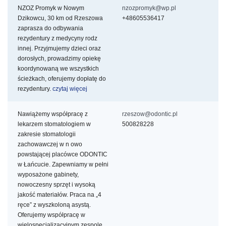
NZOZ Promyk w Nowym
nzozpromyk@wp.pl
Dzikowcu, 30 km od Rzeszowa
+48605536417
zaprasza do odbywania
rezydentury z medycyny rodz
innej. Przyjmujemy dzieci oraz
dorosłych, prowadzimy opiekę
koordynowaną we wszystkich
ścieżkach, oferujemy dopłatę do
rezydentury.
czytaj więcej
Nawiążemy współpracę z
rzeszow@odontic.pl
lekarzem stomatologiem w
500828228
zakresie stomatologii
zachowawczej w n
owo
powstającej placówce ODONTIC
w Łańcucie. Zapewniamy w pełni
wyposażone gabinety,
nowoczesny sprzęt i wysoką
jakość materiałów. Praca na „4
ręce” z wyszkoloną asystą.
Oferujemy współpracę w
wielospecjalizacyjnym zespole,