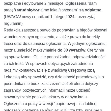
bezpłatne i edytowane 2 miesiące.
Ogłoszenia
"dam
pracę/
zatrudnię
/wynajmę lokal/sprzedam"
są odpłatne
.
(UWAGA! nowy cennik od 1 lutego 2024 -
przeczytaj
regulamin
)
Redakcja zastrzega prawo do poprawiania błędów pisowni
w umieszczonym ogłoszeniu, a także prawo do korekty
treści oraz do usunięcia ogłoszenia. W jednym ogłoszeniu
można umieścić maksymalnie
do 30 wyrazów
. Oferty nie
są sprawdzane i OIL nie ponosi żadnej odpowiedzialności
za ich treść. W sprawach dotyczących zatrudnienia
radzimy kontaktować się z właściwą Okręgową Izbą
Lekarską aby sprawdzić, czy działalność pracodawcy lub
pośrednika nie budzi zastrzeżeń. Jeżeli oferta dotyczy
zagranicy, pożytecznych informacji może udzielić
stowarzyszenie polskich lekarzy w danym kraju.
Ogłoszenia o pracy w wersji "papierowej - na tablicę
ogłoszeń" dostępne są również w Biurze Izby, prosimy o