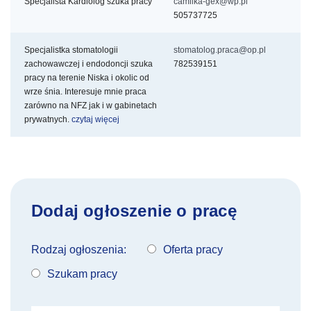
Specjalista Kardiolog szuka pracy
camilka-gex@wp.pl
505737725
Specjalistka stomatologii
stomatolog.praca@op.pl
zachowawczej i endodoncji szuka
782539151
pracy na terenie Niska i okolic od
wrze
śnia. Interesuje mnie praca
zarówno na NFZ jak i w gabinetach
prywatnych.
czytaj więcej
Dodaj ogłoszenie o pracę
Rodzaj ogłoszenia:
Oferta pracy
Szukam pracy