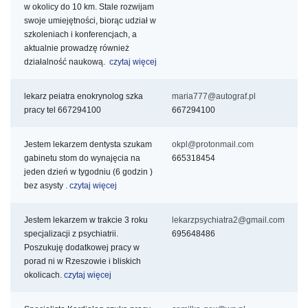
w okolicy do 10 km. Stale rozwijam
swoje umiejętności, biorąc udział w
szkoleniach i konferencjach, a
aktualnie prowadzę również
działalność naukową.
czytaj więcej
lekarz peiatra enokrynolog szka
maria777@autograf.pl
pracy tel 667294100
667294100
Jestem lekarzem dentysta szukam
okpl@protonmail.com
gabinetu stom do wynajęcia na
665318454
jeden dzień w tygodniu (6 godzin
)
bez asysty .
czytaj więcej
Jestem lekarzem w trakcie 3 roku
lekarzpsychiatra2@gmail.com
specjalizacji z psychiatrii.
695648486
Poszukuję dodatkowej pracy w
porad
ni w Rzeszowie i bliskich
okolicach.
czytaj więcej