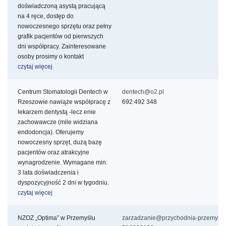
doświadczoną asystą pracującą
na 4 ręce, dostęp do
nowoczesnego sprzętu oraz pełny
grafik pacjentów od pierwszych
dni współpracy. Zainteresowane
osoby prosimy o kontakt
czytaj więcej
Centrum Stomatologii Dentech w
dentech@o2.pl
Rzeszowie nawiąże współpracę z
692 492 348
lekarzem dentystą -lecz
enie
zachowawcze (mile widziana
endodoncja). Oferujemy
nowoczesny sprzęt, dużą bazę
pacjentów oraz atrakcyjne
wynagrodzenie. Wymagane min.
3 lata doświadczenia i
dyspozycyjność 2 dni w tygodniu.
czytaj więcej
NZOZ „Optima” w Przemyślu
zarzadzanie@przychodnia-przemysl.p