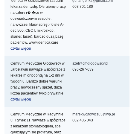
Identica w Kolbuszowej zatrudni
gul.angelika@gmail.com
lekarza dentystę. Oferujemy pracę
603 701 180
na cztery r�
�ce w
doświadczonym zespole,
najwyższej klasy sprzęt (fotele A-
dec 500, CBCT, mikroskop,
skaner, laser), bardzo dużą bazę
pacjentów. www.identica.care
czytaj więcej
Centrum Medyczne Głogowscy w
szef@cmglogowscy.pl
Jarosławiu nawiąże współprace z
696-267-639
lekarze
m ortodontą na 1-2 dni w
tygodniu. Bardzo dobre warunki
pracy, nowoczesny sprzęt, duża
liczba pacjentów, tylko prywatnie.
czytaj więcej
Centrum Medyczne w Radymnie
marekwojtowicz65@wp.pl
ul. Rynek 11.Nawiaze współprace
602 485 043
z lekarzem stomatologiem, spe
cjalizującym się protetyka, oraz